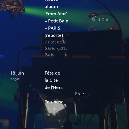
album
‘From Afar’
Sold Out
– Petit Bain
– PARIS
(reporté)
7 Port de la
Gare, 75013
Paris
18 Juin
Fête de
2025
la Cité
de l’Hers
Free
–
Toulouse
cité de
l'hers