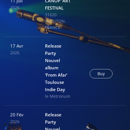
11 Juil
CANOP ‘ART
2026
FESTIVAL
31620
FRONTON,
FRANCE
17 Avr
Release
2026
Party
Nouvel
album
Buy
‘From Afar’
Toulouse
Indie Day
le Metronum
20 Fév
Release
2026
Party
Nouvel