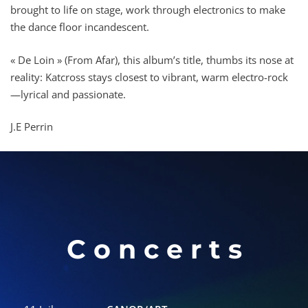
brought to life on stage, work through electronics to make
the dance floor incandescent.
« De Loin » (From Afar), this album’s title, thumbs its nose at
reality: Katcross stays closest to vibrant, warm electro-rock
—lyrical and passionate.
J.E Perrin
C o n c e r t s