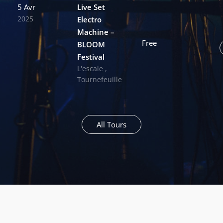
5 Avr
Live Set
2025
Electro
Machine –
Free
BLOOM
Festival
L'escale ,
Tournefeuille
All Tours